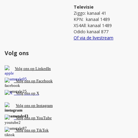
Televisie
Ziggo: kanaal 41
KPN: kanaal 1489
XS4All: kanaal 1489
Odido kanaal 877
Of via de livestream
Volg ons
V
olg ons op L
inkedIn
Volg ons op Facebook
Volg ons op X
Volg ons op Instagram
Volg
ons op
YouTube
Volg ons op TikTok