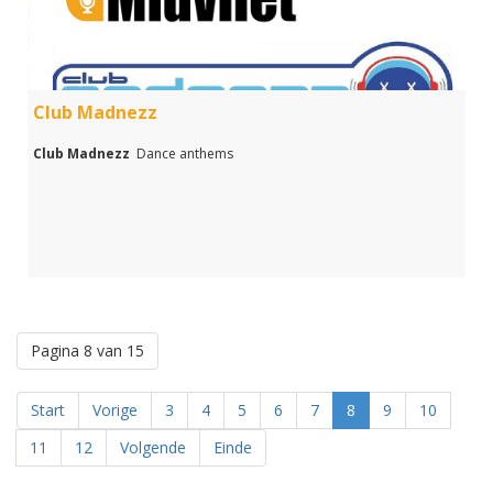
Club Madnezz
Club Madnezz
Dance anthems
Pagina 8 van 15
Start
Vorige
3
4
5
6
7
8
9
10
11
12
Volgende
Einde