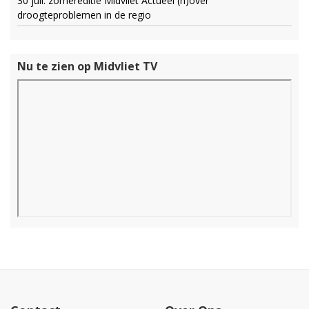
30 juli: zomereditie Midvliet Actueel (h)over
droogteproblemen in de regio
Nu te zien op Midvliet TV