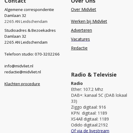
Contact
Over Ons
Over Midvliet
Algemene correspondentie
Damlaan 32
Werken bij Midvliet
2265 AN Leidschendam
Adverteren
Studioadres & Bezoekadres
Damlaan 32
Vacatures
2265 AN Leidschendam
Redactie
Telefoon studio: 070-3202266
info@midvliet.nl
redactie@midvliet.nl
Radio & Televisie
Radio
Klachten procedure
Ether: 107.2 Mhz
DAB+: kanaal 5C (DAB lokaal
33)
Ziggo digitaal: 916
KPN digitaal: 1189
XS4All digitaal: 1189
Odido digitaal:2192
Of via de livestream