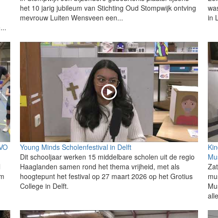
het 10 jarig jubileum van Stichting Oud Stompwijk ontving
was
mevrouw Luiten Wensveen een...
in 
..
EVO
Young Minds Scholenfestival in Delft
Kin
Dit schooljaar werken 15 middelbare scholen uit de regio
Mu
l
Haaglanden samen rond het thema vrijheid, met als
Zat
um
hoogtepunt het festival op 27 maart 2026 op het Grotius
mu
College in Delft.
Mu
all