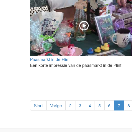
Paasmarkt in de Plint
Een korte impressie van de paasmarkt in de Plint
Start
Vorige
2
3
4
5
6
7
8