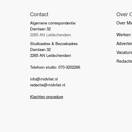
Contact
Over 
Over Mid
Algemene correspondentie
Damlaan 32
Werken b
2265 AN Leidschendam
Adverte
Studioadres & Bezoekadres
Damlaan 32
Vacatur
2265 AN Leidschendam
Redacti
Telefoon studio: 070-3202266
info@midvliet.nl
redactie@midvliet.nl
Klachten procedure