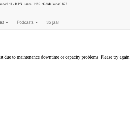
kanaal 41 /
KPN
kanaal 1489 /
Odido
kanaal 877
ist
Podcasts
35 jaar