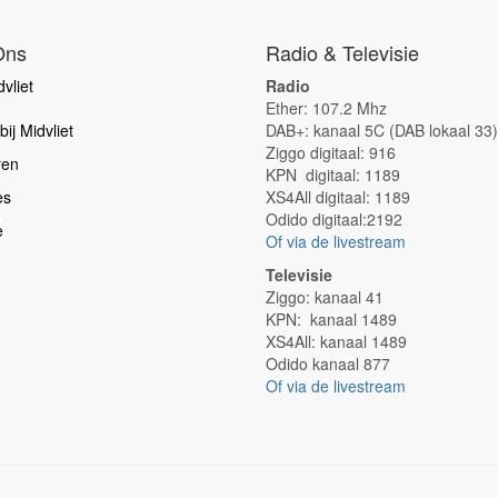
Ons
Radio & Televisie
vliet
Radio
Ether: 107.2 Mhz
ij Midvliet
DAB+: kanaal 5C (DAB lokaal 33)
Ziggo digitaal: 916
ren
KPN digitaal: 1189
es
XS4All digitaal: 1189
Odido digitaal:2192
e
Of via de livestream
Televisie
Ziggo: kanaal 41
KPN: kanaal 1489
XS4All: kanaal 1489
Odido kanaal 877
Of via de livestream