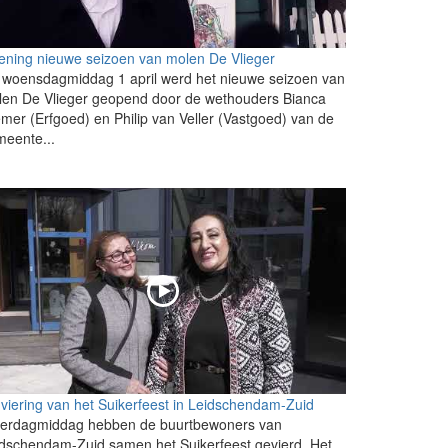
ning nieuwe seizoen van molen De Vlieger
woensdagmiddag 1 april werd het nieuwe seizoen van
len De Vlieger geopend door de wethouders Bianca
mer (Erfgoed) en Philip van Veller (Vastgoed) van de
eente...
viering van het Suikerfeest in Leidschendam-Zuid
terdagmiddag hebben de buurtbewoners van
dschendam-Zuid samen het Suikerfeest gevierd. Het