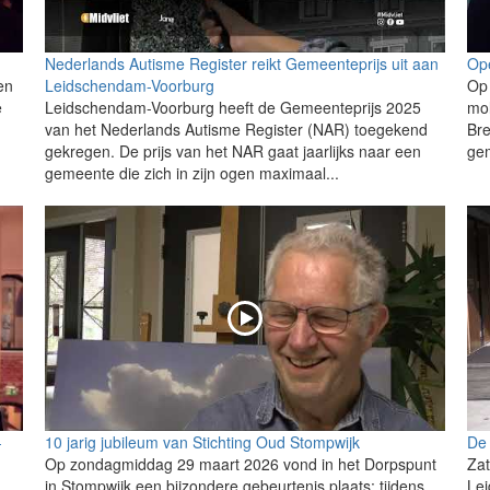
Nederlands Autisme Register reikt Gemeenteprijs uit aan
Ope
en
Leidschendam-Voorburg
Op 
e
Leidschendam-Voorburg heeft de Gemeenteprijs 2025
mo
van het Nederlands Autisme Register (NAR) toegekend
Bre
gekregen. De prijs van het NAR gaat jaarlijks naar een
gem
gemeente die zich in zijn ogen maximaal...
-
10 jarig jubileum van Stichting Oud Stompwijk
De 
Op zondagmiddag 29 maart 2026 vond in het Dorpspunt
Za
in Stompwijk een bijzondere gebeurtenis plaats: tijdens
Lei