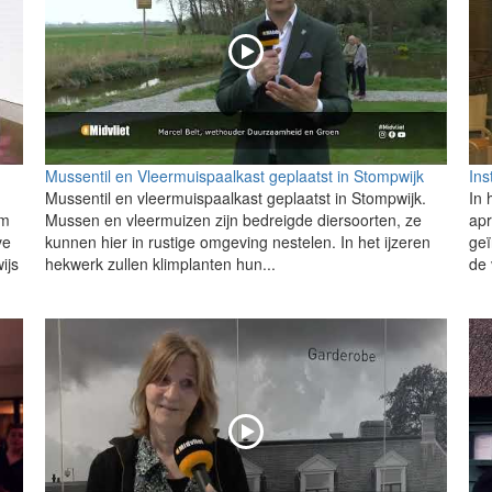
Mussentil en Vleermuispaalkast geplaatst in Stompwijk
Ins
Mussentil en vleermuispaalkast geplaatst in Stompwijk.
In 
am
Mussen en vleermuizen zijn bedreigde diersoorten, ze
apr
ve
kunnen hier in rustige omgeving nestelen. In het ijzeren
geï
ijs
hekwerk zullen klimplanten hun...
de 