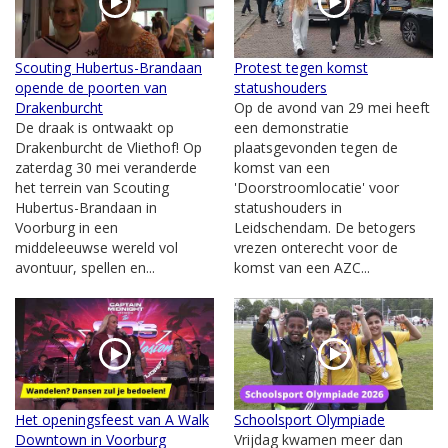
Scouting Hubertus-Brandaan
Protest tegen komst
opende de poorten van
statushouders
Drakenburcht
Op de avond van 29 mei heeft
De draak is ontwaakt op
een demonstratie
Drakenburcht de Vliethof! Op
plaatsgevonden tegen de
zaterdag 30 mei veranderde
komst van een
het terrein van Scouting
'Doorstroomlocatie' voor
Hubertus-Brandaan in
statushouders in
Voorburg in een
Leidschendam. De betogers
middeleeuwse wereld vol
vrezen onterecht voor de
avontuur, spellen en...
komst van een AZC...
Het openingsfeest van A Walk
Schoolsport Olympiade
Downtown in Voorburg
Vrijdag kwamen meer dan