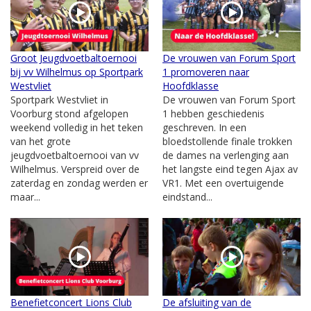
Groot Jeugdvoetbaltoernooi
De vrouwen van Forum Sport
bij vv Wilhelmus op Sportpark
1 promoveren naar
Westvliet
Hoofdklasse
Sportpark Westvliet in
De vrouwen van Forum Sport
Voorburg stond afgelopen
1 hebben geschiedenis
weekend volledig in het teken
geschreven. In een
van het grote
bloedstollende finale trokken
jeugdvoetbaltoernooi van vv
de dames na verlenging aan
Wilhelmus. Verspreid over de
het langste eind tegen Ajax av
zaterdag en zondag werden er
VR1. Met een overtuigende
maar...
eindstand...
Benefietconcert Lions Club
De afsluiting van de