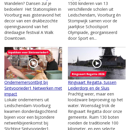
Wandelen? Dansen zul je
1500 kinderen van 13
bedoelen! Het Stationsplein in
verschillende scholen uit
Voorburg was gisteravond het
Leidschendam, Voorburg én
decor van een drukbezochte
Stompwijk samen voor de
openingsavond van het
jaarlijkse Schoolsport
driedaagse festival A Walk
Olympiade, georganiseerd
Downtown.
door Sport en...
Ondernemersontbijt bij
Ringvaart Regatta, tussen
Sintvoorieder1 Netwerken met
Leiderdorp en de Sluis
impact
Prachtig weer, maar een
Lokale ondernemers uit
loodzware beproeving op het
Leidschendam-Voorburg
water. Woensdag trok de
kwamen donderdagochtend
Ringvaart Regatta door onze
bijeen voor een bijzondere
gemeente. Ruim 130 boten
netwerkbijeenkomst bij
roeiden de traditionele 100
Stichting Sintvoorieder1.
kilometer, en een selecte