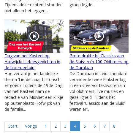
Tijdens deze ochtend stonden
groep legde...
niet alleen het leggen...
Dag van het Kasteel op
Grote drukte bij Classics aan
Hofwijck: Liefdesgedichten in
de Sluis: zo'n 100 Oldtimers op
de bloementuin
de Damlaan
Hoe vertaal je het landelijke
De Damlaan in Leidschendam
thema ‘Liefde’ naar historisch
veranderde twee Pinksterdag
erfgoed? Tijdens de 19de Dag
in een sfeervol festivalterrein
van het Kasteel nam de
vol oldtimers, live muziek en
redactie van Midvliet een kijkje
gezelligheid! Tijdens het
op buitenplaats Hofwijck van
festival ‘Classics aan de Sluis’
de familie...
waren er...
Start
Vorige
1
2
3
4
5
6
7
8