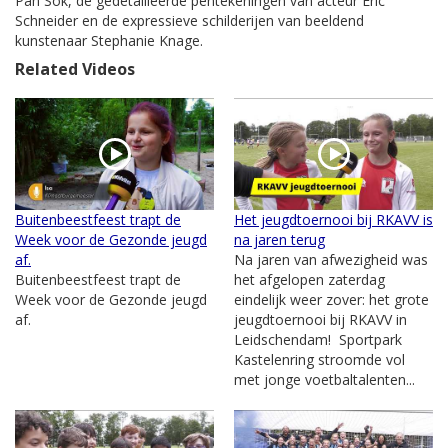
Pan Sok, de gedetailleerde pentekeningen van acteur Eric
Schneider en de expressieve schilderijen van beeldend
kunstenaar Stephanie Knage.
Related Videos
Buitenbeestfeest trapt de
Het jeugdtoernooi bij RKAVV is
Week voor de Gezonde jeugd
na jaren terug
af.
Na jaren van afwezigheid was
Buitenbeestfeest trapt de
het afgelopen zaterdag
Week voor de Gezonde jeugd
eindelijk weer zover: het grote
af.
jeugdtoernooi bij RKAVV in
Leidschendam! Sportpark
Kastelenring stroomde vol
met jonge voetbaltalenten...