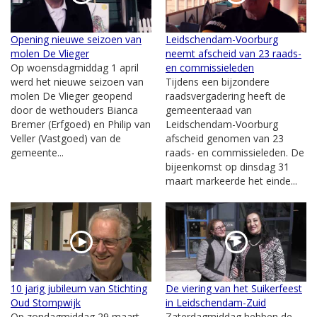
Opening nieuwe seizoen van
Leidschendam-Voorburg
molen De Vlieger
neemt afscheid van 23 raads-
Op woensdagmiddag 1 april
en commissieleden
werd het nieuwe seizoen van
Tijdens een bijzondere
molen De Vlieger geopend
raadsvergadering heeft de
door de wethouders Bianca
gemeenteraad van
Bremer (Erfgoed) en Philip van
Leidschendam-Voorburg
Veller (Vastgoed) van de
afscheid genomen van 23
gemeente...
raads- en commissieleden. De
bijeenkomst op dinsdag 31
maart markeerde het einde...
10 jarig jubileum van Stichting
De viering van het Suikerfeest
Oud Stompwijk
in Leidschendam-Zuid
Op zondagmiddag 29 maart
Zaterdagmiddag hebben de