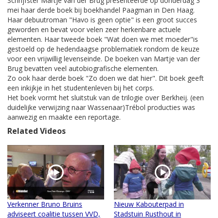
Schrijfster Martje van der Brug presenteerde op donderdag 3
mei haar derde boek bij boekhandel Paagman in Den Haag.
Haar debuutroman "Havo is geen optie" is een groot succes
geworden en bevat voor velen zeer herkenbare actuele
elementen. Haar tweede boek "Wat doen we met moeder"is
gestoeld op de hedendaagse problematiek rondom de keuze
voor een vrijwillig levenseinde. De boeken van Martje van der
Brug bevatten veel autobiografische elementen.
Zo ook haar derde boek "Zo doen we dat hier". Dit boek geeft
een inkijkje in het studentenleven bij het corps.
Het boek vormt het sluitstuk van de trilogie over Berkheij. (een
duidelijke verwijzing naar Wassenaar)Trébol producties was
aanwezig en maakte een reportage.
Related Videos
Verkenner Bruno Bruins
Nieuw Kabouterpad in
adviseert coalitie tussen VVD,
Stadstuin Rusthout in