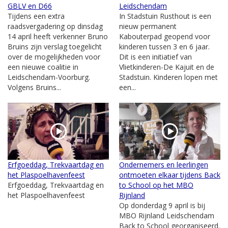
GBLV en D66
Leidschendam
Tijdens een extra
In Stadstuin Rusthout is een
raadsvergadering op dinsdag
nieuw permanent
14 april heeft verkenner Bruno
Kabouterpad geopend voor
Bruins zijn verslag toegelicht
kinderen tussen 3 en 6 jaar.
over de mogelijkheden voor
Dit is een initiatief van
een nieuwe coalitie in
Vlietkinderen-De Kajuit en de
Leidschendam-Voorburg.
Stadstuin. Kinderen lopen met
Volgens Bruins...
een...
Erfgoeddag, Trekvaartdag en
Ondernemers en leerlingen
het Plaspoelhavenfeest
ontmoeten elkaar tijdens Back
Erfgoeddag, Trekvaartdag en
to School op het MBO
het Plaspoelhavenfeest
Rijnland
Op donderdag 9 april is bij
MBO Rijnland Leidschendam
Back to School georganiseerd.