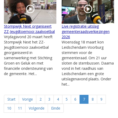
Stompwijk Next organiseert
Live registratie uitslag
ZZ-Jeugdtoernooi zaalvoetbal
gemeenteraadsverkiezingen
Vrijdagavond 20 maart heeft
2026
Stompwijk Next het ZZ-
Woensdag 18 maart kon
Jeugdtoernooi zaalvoetbal
Leidschendam-Voorburg
georganiseerd in
stemmen voor de
samenwerking met Stichting
gemeenteraad. Om 21 uur
Groen en Geluk en met
sloten de stembussen. Daarna
financiële ondersteuning van
vond in het raadhuis van
de gemeente. Het...
Leidschendam een grote
uitslagenavond plaats. Onder
het...
Start
Vorige
2
3
4
5
6
7
8
9
10
11
Volgende
Einde