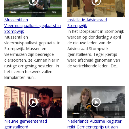
Mussentil en
Installatie Adviesraad
Vleermuispaalkast geplaatst in
Stompwijk
Stompwijk
In het Dorpspunt in Stompwijk
Mussentil en
werden op donderdag 9 april
vleermuispaalkast geplaatst in
de nieuwe leden van de
Stompwijk. Mussen en
Adviesraad Stompwijk
vleermuizen zijn bedreigde
geïnstalleerd. Tegelijkertijd
diersoorten, ze kunnen hier in
werd afscheid genomen van
rustige omgeving nestelen. In
de vertrekkende leden. De...
het ijzeren hekwerk zullen
klimplanten hun...
Nieuwe gemeenteraad
Nederlands Autisme Register
geïnstalleerd
reikt Gemeenteprijs uit aan