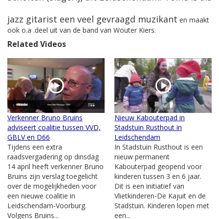
jazz gitarist een veel gevraagd muzikant
en maakt
ook o.a .deel uit van de band van Wouter Kiers.
Related Videos
Verkenner Bruno Bruins
Nieuw Kabouterpad in
adviseert coalitie tussen VVD,
Stadstuin Rusthout in
GBLV en D66
Leidschendam
Tijdens een extra
In Stadstuin Rusthout is een
raadsvergadering op dinsdag
nieuw permanent
14 april heeft verkenner Bruno
Kabouterpad geopend voor
Bruins zijn verslag toegelicht
kinderen tussen 3 en 6 jaar.
over de mogelijkheden voor
Dit is een initiatief van
een nieuwe coalitie in
Vlietkinderen-De Kajuit en de
Leidschendam-Voorburg.
Stadstuin. Kinderen lopen met
Volgens Bruins...
een...