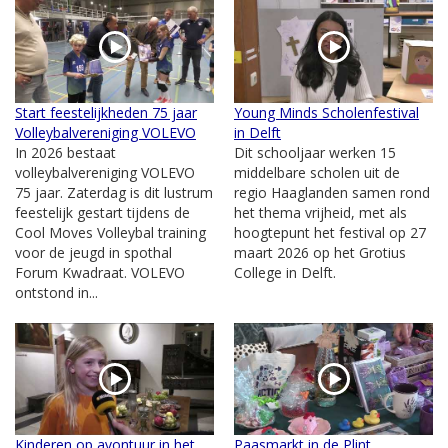
Start feestelijkheden 75 jaar
Young Minds Scholenfestival
Volleybalvereniging VOLEVO
in Delft
In 2026 bestaat
Dit schooljaar werken 15
volleybalvereniging VOLEVO
middelbare scholen uit de
75 jaar. Zaterdag is dit lustrum
regio Haaglanden samen rond
feestelijk gestart tijdens de
het thema vrijheid, met als
Cool Moves Volleybal training
hoogtepunt het festival op 27
voor de jeugd in spothal
maart 2026 op het Grotius
Forum Kwadraat. VOLEVO
College in Delft.
ontstond in...
Kinderen op avontuur in het
Paasmarkt in de Plint