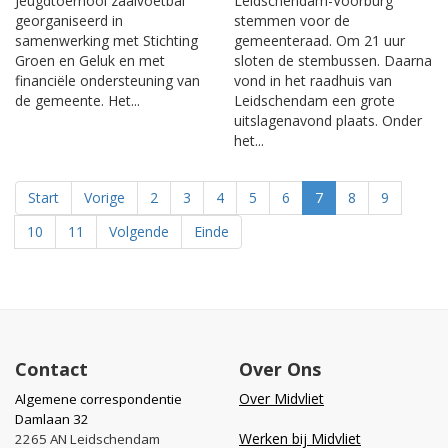
Jeugdtoernooi zaalvoetbal
Leidschendam-Voorburg
georganiseerd in
stemmen voor de
samenwerking met Stichting
gemeenteraad. Om 21 uur
Groen en Geluk en met
sloten de stembussen. Daarna
financiële ondersteuning van
vond in het raadhuis van
de gemeente. Het...
Leidschendam een grote
uitslagenavond plaats. Onder
het...
Start
Vorige
2
3
4
5
6
7
8
9
10
11
Volgende
Einde
Contact
Over Ons
Over Midvliet
Algemene correspondentie
Damlaan 32
Werken bij Midvliet
2265 AN Leidschendam