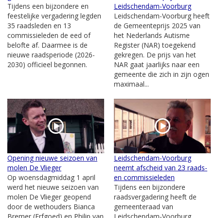
Tijdens een bijzondere en
Leidschendam-Voorburg
feestelijke vergadering legden
Leidschendam-Voorburg heeft
35 raadsleden en 13
de Gemeenteprijs 2025 van
commissieleden de eed of
het Nederlands Autisme
belofte af. Daarmee is de
Register (NAR) toegekend
nieuwe raadsperiode (2026-
gekregen. De prijs van het
2030) officieel begonnen.
NAR gaat jaarlijks naar een
gemeente die zich in zijn ogen
maximaal...
Opening nieuwe seizoen van
Leidschendam-Voorburg
molen De Vlieger
neemt afscheid van 23 raads-
Op woensdagmiddag 1 april
en commissieleden
werd het nieuwe seizoen van
Tijdens een bijzondere
molen De Vlieger geopend
raadsvergadering heeft de
door de wethouders Bianca
gemeenteraad van
Bremer (Erfgoed) en Philip van
Leidschendam-Voorburg