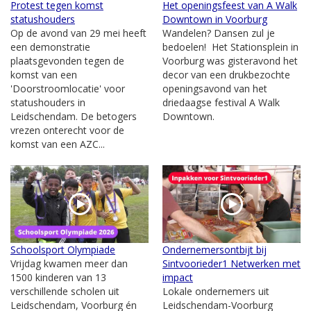
Protest tegen komst
Het openingsfeest van A Walk
statushouders
Downtown in Voorburg
Op de avond van 29 mei heeft
Wandelen? Dansen zul je
een demonstratie
bedoelen! Het Stationsplein in
plaatsgevonden tegen de
Voorburg was gisteravond het
komst van een
decor van een drukbezochte
'Doorstroomlocatie' voor
openingsavond van het
statushouders in
driedaagse festival A Walk
Leidschendam. De betogers
Downtown.
vrezen onterecht voor de
komst van een AZC...
Schoolsport Olympiade
Ondernemersontbijt bij
Vrijdag kwamen meer dan
Sintvoorieder1 Netwerken met
1500 kinderen van 13
impact
verschillende scholen uit
Lokale ondernemers uit
Leidschendam, Voorburg én
Leidschendam-Voorburg