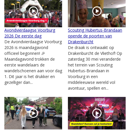
Avondvierdaagse Voorburg
Scouting Hubertus-Brandaan
2026 De eerste dag
opende de poorten van
De Avondvierdaagse Voorburg
Drakenburcht
2026 is maandagavond
De draak is ontwaakt op
officieel begonnen! 🎉
Drakenburcht de Vliethof! Op
Maandagavond trokken de
zaterdag 30 mei veranderde
eerste wandelaars de
het terrein van Scouting
wandelschoenen aan voor dag
Hubertus-Brandaan in
1. Dit jaar is het drukker en
Voorburg in een
gezelliger dan...
middeleeuwse wereld vol
avontuur, spellen en...