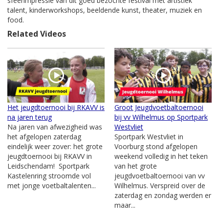
sfeerimpressie van dit goed bezochte festival met artistiek
talent, kinderworkshops, beeldende kunst, theater, muziek en
food.
Related Videos
Het jeugdtoernooi bij RKAVV is
Groot Jeugdvoetbaltoernooi
na jaren terug
bij vv Wilhelmus op Sportpark
Na jaren van afwezigheid was
Westvliet
het afgelopen zaterdag
Sportpark Westvliet in
eindelijk weer zover: het grote
Voorburg stond afgelopen
jeugdtoernooi bij RKAVV in
weekend volledig in het teken
Leidschendam! Sportpark
van het grote
Kastelenring stroomde vol
jeugdvoetbaltoernooi van vv
met jonge voetbaltalenten...
Wilhelmus. Verspreid over de
zaterdag en zondag werden er
maar...