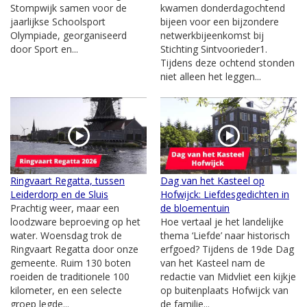
Stompwijk samen voor de
kwamen donderdagochtend
jaarlijkse Schoolsport
bijeen voor een bijzondere
Olympiade, georganiseerd
netwerkbijeenkomst bij
door Sport en...
Stichting Sintvoorieder1.
Tijdens deze ochtend stonden
niet alleen het leggen...
Ringvaart Regatta, tussen
Dag van het Kasteel op
Leiderdorp en de Sluis
Hofwijck: Liefdesgedichten in
Prachtig weer, maar een
de bloementuin
loodzware beproeving op het
Hoe vertaal je het landelijke
water. Woensdag trok de
thema ‘Liefde’ naar historisch
Ringvaart Regatta door onze
erfgoed? Tijdens de 19de Dag
gemeente. Ruim 130 boten
van het Kasteel nam de
roeiden de traditionele 100
redactie van Midvliet een kijkje
kilometer, en een selecte
op buitenplaats Hofwijck van
groep legde...
de familie...