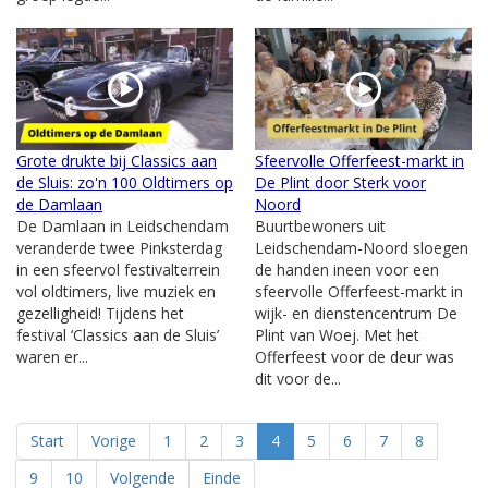
Grote drukte bij Classics aan
Sfeervolle Offerfeest-markt in
de Sluis: zo'n 100 Oldtimers op
De Plint door Sterk voor
de Damlaan
Noord
De Damlaan in Leidschendam
Buurtbewoners uit
veranderde twee Pinksterdag
Leidschendam-Noord sloegen
in een sfeervol festivalterrein
de handen ineen voor een
vol oldtimers, live muziek en
sfeervolle Offerfeest-markt in
gezelligheid! Tijdens het
wijk- en dienstencentrum De
festival ‘Classics aan de Sluis’
Plint van Woej. Met het
waren er...
Offerfeest voor de deur was
dit voor de...
Start
Vorige
1
2
3
4
5
6
7
8
9
10
Volgende
Einde