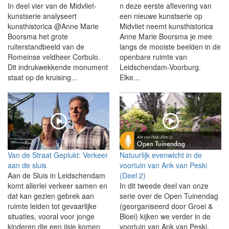
In deel vier van de Midvliet-
n deze eerste aflevering van
kunstserie analyseert
een nieuwe kunstserie op
kunsthistorica @Anne Marie
Midvliet neemt kunsthistorica
Boorsma het grote
Anne Marie Boorsma je mee
ruiterstandbeeld van de
langs de mooiste beelden in de
Romeinse veldheer Corbulo.
openbare ruimte van
Dit indrukwekkende monument
Leidschendam-Voorburg.
staat op de kruising...
Elke...
Van de Straat Geplukt: Verkeer
Natuurlijk evenwicht in de
aan de sluis
voortuin van Ank van Peski
Aan de Sluis in Leidschendam
(Deel 2)
komt allerlei verkeer samen en
In dit tweede deel van onze
dat kan gezien gebrek aan
serie over de Open Tuinendag
ruimte leiden tot gevaarlijke
(georganiseerd door Groei &
situaties, vooral voor jonge
Bloei) kijken we verder in de
kinderen die een ijsje komen
voortuin van Ank van Peski.