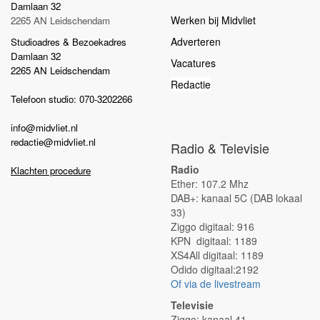
Damlaan 32
Werken bij Midvliet
2265 AN Leidschendam
Adverteren
Studioadres & Bezoekadres
Damlaan 32
Vacatures
2265 AN Leidschendam
Redactie
Telefoon studio: 070-3202266
info@midvliet.nl
redactie@midvliet.nl
Radio & Televisie
Radio
Klachten procedure
Ether: 107.2 Mhz
DAB+: kanaal 5C (DAB lokaal
33)
Ziggo digitaal: 916
KPN digitaal: 1189
XS4All digitaal: 1189
Odido digitaal:2192
Of via de livestream
Televisie
Ziggo: kanaal 41