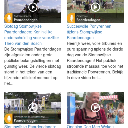
Slotdag Stompwijkse
Succesvolle Ponyrennen
Paardendagen: Koninklijke
tijdens Stompwijkse
onderscheiding voor voorzitter
Paardendagen
Theo van den Bosch
Heerlijk weer, volle tribunes en
De Stompwijkse Paardendagen
pure spanning tijdens de derde
zijn afgesloten onder grote
dag van de Stompwijkse
publieke belangstelling en met
Paardendagen! Het publiek
gunstig weer. De vierde slotdag
stroomde massaal toe voor het
stond in het teken van een
traditionele Ponyrennen. Bekijk
bijzonder officieel moment op
in deze video het...
het...
Stompwijkse Paardendagen:
Opening Doe Mee Weken