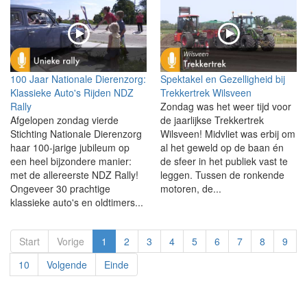
100 Jaar Nationale Dierenzorg:
Spektakel en Gezelligheid bij
Klassieke Auto's Rijden NDZ
Trekkertrek Wilsveen
Rally
Zondag was het weer tijd voor
Afgelopen zondag vierde
de jaarlijkse Trekkertrek
Stichting Nationale Dierenzorg
Wilsveen! Midvliet was erbij om
haar 100-jarige jubileum op
al het geweld op de baan én
een heel bijzondere manier:
de sfeer in het publiek vast te
met de allereerste NDZ Rally!
leggen. Tussen de ronkende
Ongeveer 30 prachtige
motoren, de...
klassieke auto's en oldtimers...
Start
Vorige
1
2
3
4
5
6
7
8
9
10
Volgende
Einde