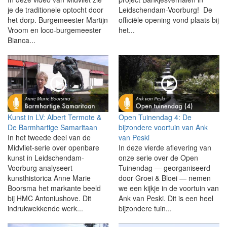
je de traditionele optocht door
Leidschendam-Voorburg! De
het dorp. Burgemeester Martijn
officiële opening vond plaats bij
Vroom en loco-burgemeester
het...
Bianca...
Kunst in LV: Albert Termote &
Open Tuinendag 4: De
De Barmhartige Samaritaan
bijzondere voortuin van Ank
In het tweede deel van de
van Peski
Midvliet-serie over openbare
In deze vierde aflevering van
kunst in Leidschendam-
onze serie over de Open
Voorburg analyseert
Tuinendag — georganiseerd
kunsthistorica Anne Marie
door Groei & Bloei — nemen
Boorsma het markante beeld
we een kijkje in de voortuin van
bij HMC Antoniushove. Dit
Ank van Peski. Dit is een heel
indrukwekkende werk...
bijzondere tuin...