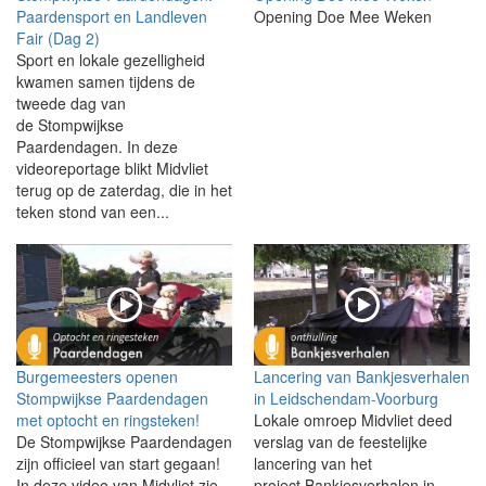
Paardensport en Landleven
Opening Doe Mee Weken
Fair (Dag 2)
Sport en lokale gezelligheid
kwamen samen tijdens de
tweede dag van
de Stompwijkse
Paardendagen. In deze
videoreportage blikt Midvliet
terug op de zaterdag, die in het
teken stond van een...
Burgemeesters openen
Lancering van Bankjesverhalen
Stompwijkse Paardendagen
in Leidschendam-Voorburg
met optocht en ringsteken!
Lokale omroep Midvliet deed
De Stompwijkse Paardendagen
verslag van de feestelijke
zijn officieel van start gegaan!
lancering van het
In deze video van Midvliet zie
project Bankjesverhalen in