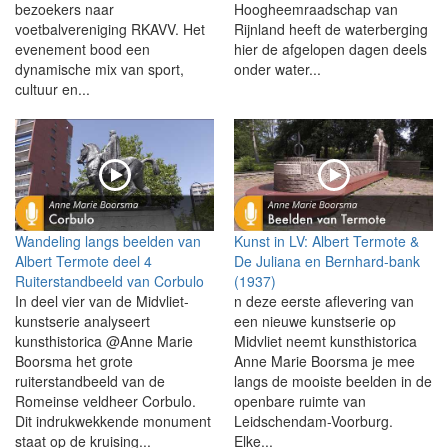
bezoekers naar
Hoogheemraadschap van
voetbalvereniging RKAVV. Het
Rijnland heeft de waterberging
evenement bood een
hier de afgelopen dagen deels
dynamische mix van sport,
onder water...
cultuur en...
Wandeling langs beelden van
Kunst in LV: Albert Termote &
Albert Termote deel 4
De Juliana en Bernhard-bank
Ruiterstandbeeld van Corbulo
(1937)
In deel vier van de Midvliet-
n deze eerste aflevering van
kunstserie analyseert
een nieuwe kunstserie op
kunsthistorica @Anne Marie
Midvliet neemt kunsthistorica
Boorsma het grote
Anne Marie Boorsma je mee
ruiterstandbeeld van de
langs de mooiste beelden in de
Romeinse veldheer Corbulo.
openbare ruimte van
Dit indrukwekkende monument
Leidschendam-Voorburg.
staat op de kruising...
Elke...