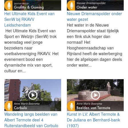
Het Ultimate Kids Event van
Nieuwe Driemanspolder onder
SenW bij RKAVV
water gezet
Leidschendam
Het water in de Nieuwe
Het Ultimate Kids Event van
Driemanspolder staat tijdelijk
Sport en Welzijn (SenW) trok
een flink stuk hoger dan
woensdag veel jonge
normaal! Het
bezoekers naar
Hoogheemraadschap van
voetbalvereniging RKAVV. Het
Rijnland heeft de waterberging
evenement bood een
hier de afgelopen dagen deels
dynamische mix van sport,
onder water...
cultuur en...
Wandeling langs beelden van
Kunst in LV: Albert Termote &
Albert Termote deel 4
De Juliana en Bernhard-bank
Ruiterstandbeeld van Corbulo
(1937)