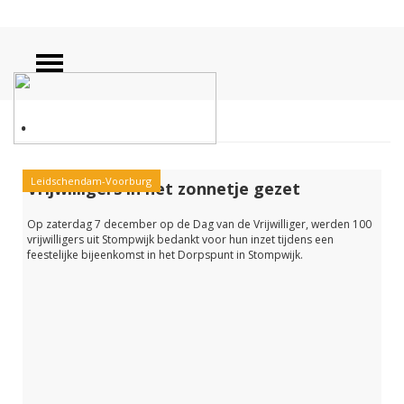
.
Leidschendam-Voorburg
Vrijwilligers in het zonnetje gezet
Op zaterdag 7 december op de Dag van de Vrijwilliger, werden 100
vrijwilligers uit Stompwijk bedankt voor hun inzet tijdens een
feestelijke bijeenkomst in het Dorpspunt in Stompwijk.